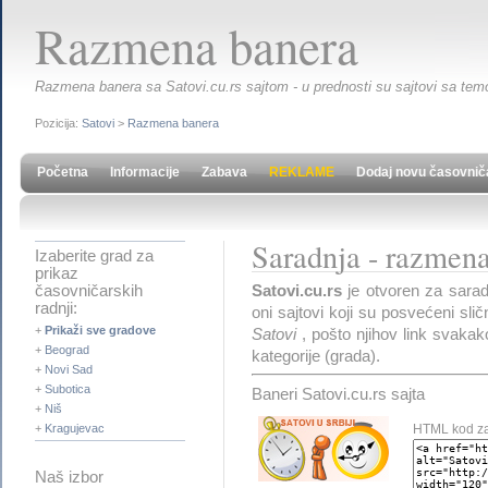
Razmena banera
Razmena banera sa Satovi.cu.rs sajtom - u prednosti su sajtovi sa tem
Pozicija:
Satovi
>
Razmena banera
Početna
Informacije
Zabava
REKLAME
Dodaj novu časovnič
Saradnja - razmen
Izaberite grad za
prikaz
Satovi.cu.rs
je otvoren za sarad
časovničarskih
radnji:
oni sajtovi koji su posvećeni sličn
+
Prikaži sve gradove
Satovi
, pošto njihov link svakak
+
Beograd
kategorije (grada).
+
Novi Sad
+
Subotica
Baneri Satovi.cu.rs sajta
+
Niš
+
Kragujevac
HTML kod za
Naš izbor