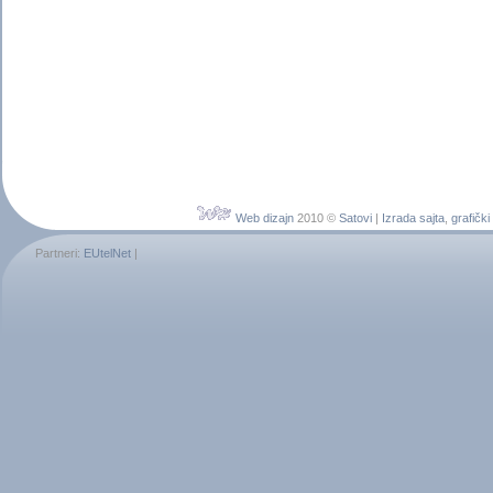
Web dizajn
2010 ©
Satovi
|
Izrada sajta
,
grafički
Partneri:
EUtelNet
|