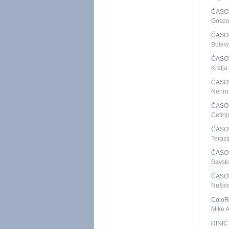
ČASO
Gospo
ČASO
Bulev
ČASO
Kralj
ČASO
Nehru
ČASO
Cetin
ČASO
Teraz
ČASO
Savsk
ČASO
Nušić
ColoRe
Mike 
ĐINIĆ