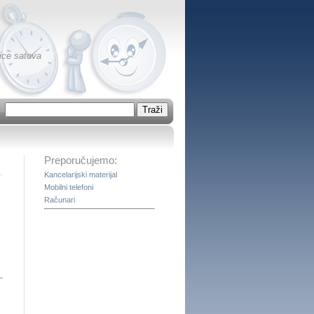
nice satova
Preporučujemo:
Kancelarijski materijal
Mobilni telefoni
Računari