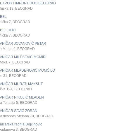
M EXPORT IMPORT DOO BEOGRAD
lijska 19, BEOGRAD
IBEL
nička 7, BEOGRAD
IBEL DOO
nička 7, BEOGRAD
VNIČAR JOVANOVIĆ PETAR
ice Marije 9, BEOGRAD
VNIČAR MILEŠEVIĆ MOMIR
evska 7, BEOGRAD
VNIČAR MLADENOVIĆ MOMČILO
ije 31, BEOGRAD
VNIČAR MURATI MAKSUT
ička 194, BEOGRAD
VNIČAR NIKOLIĆ MLADEN
a Toljatija 5, BEOGRAD
VNIČAR SAVIĆ ZORAN
ar despota Stefana 70, BEOGRAD
icarska radnja Dojcinovic
ogdanova 3, BEOGRAD