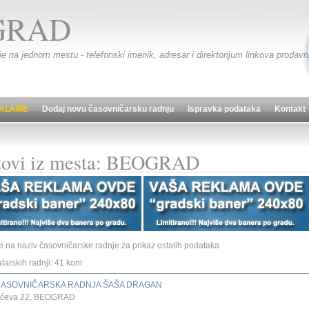
GRAD
je na jednom mestu - telefonski imenik, adresar i direktorijum linkova prodav
KLAME
Dodaj novu časovničarsku radnju
Ispravka podataka
Kontakt
tovi iz mesta: BEOGRAD
te na naziv časovničarske radnje za prikaz ostalih podataka
atarskih radnji: 41 kom
ČASOVNIČARSKA RADNJA ŠAŠA DRAGAN
ićeva 22, BEOGRAD