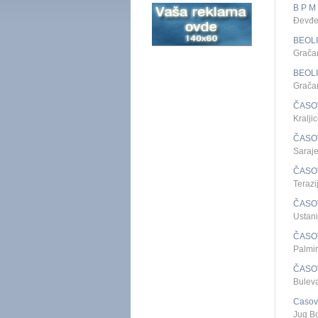
B P 
Đevđe
BEOL
Grača
BEOL
Grača
ČASO
Kralj
ČASO
Saraj
ČASO
Teraz
ČASO
Ustan
ČASO
Palmir
ČASO
Bulev
Casovn
Jug B