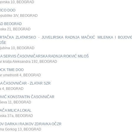
gorska 10, BEOGRAD
TICO DOO
epublike 3/V, BEOGRAD
 AD BEOGRAD
nska 21, BEOGRAD
RTAČKA ZLATARSKO - JUVELIRSKA RADNJA MAČKIĆ MILENKA I BOJOVI
JŠE
Ljubina 10, BEOGRAD
DA SERVIS ČASOVNIČARSKA RADNJA ROKVIĆ MILOŠ
ar kralja Aleksandra 192, BEOGRAD
OCK TIME DOO
ar umetnosti 4, BEOGRAD
A ČASOVNIČAR - ZLATAR SZR
na 4, BEOGRAD
OVIĆ KONSTANTIN ČASOVNIČAR
ševa 11, BEOGRAD
AČA MILICA LOKAL
uska 37a, BEOGRAD
OV DARKA I RAJKOV ZDRAVKA OČZR
ma Gorkog 13, BEOGRAD