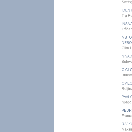
Sveto
IDEN
Trg R
INSA
Tršća
MB O
NEBO
Čika 
NIVA
Bulev
O CL
Bulev
OMEG
Relji
PAVL
Njego
PEUR
Franc
RAJK
Maksi