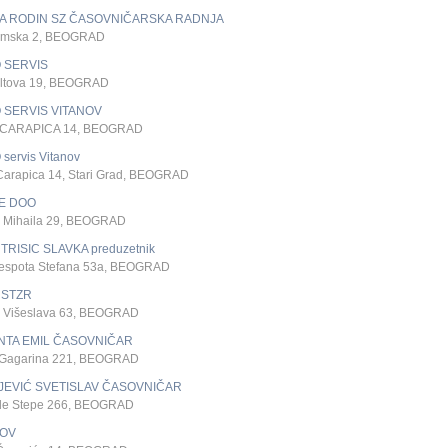
A RODIN SZ ČASOVNIČARSKA RADNJA
mska 2, BEOGRAD
 SERVIS
ltova 19, BEOGRAD
 SERVIS VITANOV
 CARAPICA 14, BEOGRAD
servis Vitanov
Carapica 14, Stari Grad, BEOGRAD
E DOO
 Mihaila 29, BEOGRAD
TRISIC SLAVKA preduzetnik
Despota Stefana 53a, BEOGRAD
 STZR
 Višeslava 63, BEOGRAD
NTA EMIL ČASOVNIČAR
a Gagarina 221, BEOGRAD
JEVIĆ SVETISLAV ČASOVNIČAR
de Stepe 266, BEOGRAD
NOV