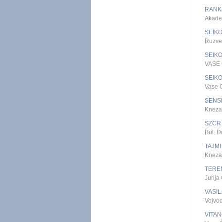
RANK
Akade
SEIKO
Ruzve
SEIKO
VASE
SEIKO 
Vase 
SENS
Kneza
SZCR 
Bul. 
TAJMI
Kneza
TERE
Jurij
VASIL
Vojvo
VITA