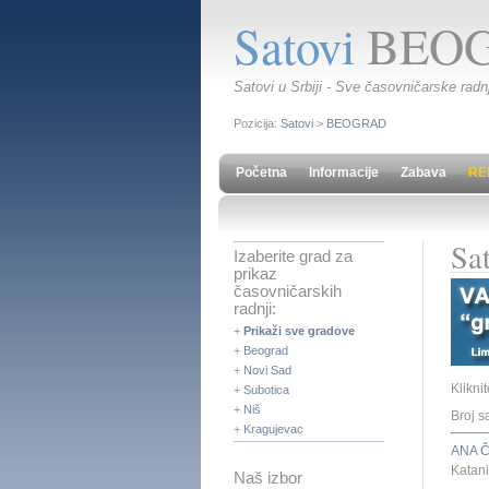
Satovi
BEO
Satovi u Srbiji - Sve časovničarske radn
Pozicija:
Satovi
>
BEOGRAD
Početna
Informacije
Zabava
RE
Sa
Izaberite grad za
prikaz
časovničarskih
radnji:
+
Prikaži sve gradove
+
Beograd
+
Novi Sad
Klikni
+
Subotica
+
Niš
Broj s
+
Kragujevac
ANA 
Katan
Naš izbor