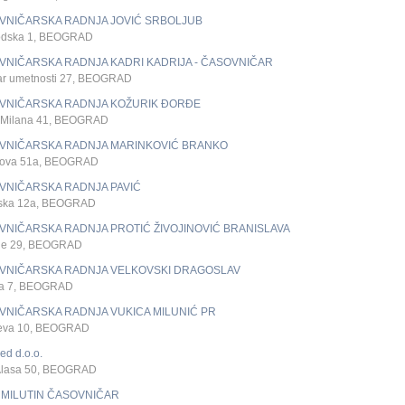
VNIČARSKA RADNJA JOVIĆ SRBOLJUB
dska 1, BEOGRAD
VNIČARSKA RADNJA KADRI KADRIJA - ČASOVNIČAR
ar umetnosti 27, BEOGRAD
VNIČARSKA RADNJA KOŽURIK ĐORĐE
a Milana 41, BEOGRAD
VNIČARSKA RADNJA MARINKOVIĆ BRANKO
ova 51a, BEOGRAD
VNIČARSKA RADNJA PAVIĆ
jska 12a, BEOGRAD
VNIČARSKA RADNJA PROTIĆ ŽIVOJINOVIĆ BRANISLAVA
ije 29, BEOGRAD
VNIČARSKA RADNJA VELKOVSKI DRAGOSLAV
a 7, BEOGRAD
VNIČARSKA RADNJA VUKICA MILUNIĆ PR
eva 10, BEOGRAD
d d.o.o.
Alasa 50, BEOGRAD
 MILUTIN ČASOVNIČAR