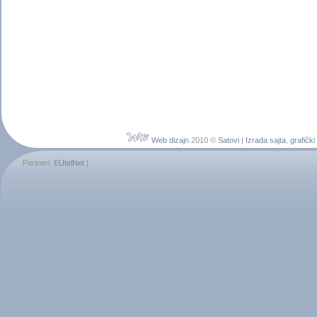
Web dizajn
2010 ©
Satovi
|
Izrada sajta
,
grafički
Partneri:
EUtelNet
|