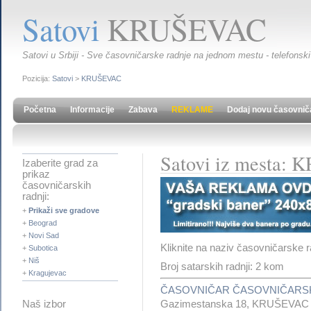
Satovi
KRUŠEVAC
Satovi u Srbiji - Sve časovničarske radnje na jednom mestu - telefonski
Pozicija:
Satovi
>
KRUŠEVAC
Početna
Informacije
Zabava
REKLAME
Dodaj novu časovnič
Satovi iz mesta:
Izaberite grad za
prikaz
časovničarskih
radnji:
+
Prikaži sve gradove
+
Beograd
+
Novi Sad
Kliknite na naziv časovničarske r
+
Subotica
+
Niš
Broj satarskih radnji: 2 kom
+
Kragujevac
ČASOVNIČAR ČASOVNIČARS
Gazimestanska 18, KRUŠEVAC
Naš izbor