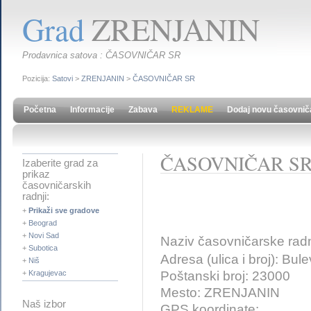
Grad
ZRENJANIN
Prodavnica satova : ČASOVNIČAR SR
Pozicija:
Satovi
>
ZRENJANIN
>
ČASOVNIČAR SR
Početna
Informacije
Zabava
REKLAME
Dodaj novu časovnič
ČASOVNIČAR S
Izaberite grad za
prikaz
časovničarskih
radnji:
+
Prikaži sve gradove
+
Beograd
+
Novi Sad
Naziv časovničarske rad
+
Subotica
Adresa (ulica i broj): Bu
+
Niš
Poštanski broj: 23000
+
Kragujevac
Mesto: ZRENJANIN
Naš izbor
GPS koordinate: