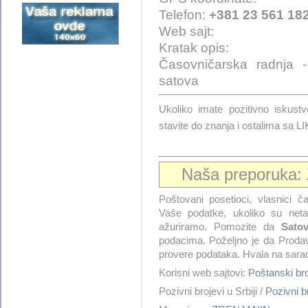
Telefon:
+381 23 561 18
Web sajt:
Kratak opis:
Časovničarska radnja -
satova
Ukoliko imate pozitivno isk
stavite do znanja i ostalima sa 
Naša preporuka:
Poštovani posetioci, vlasnici ča
Vaše podatke, ukoliko su netač
ažuriramo. Pomozite da
Satov
podacima. Poželjno je da Prodav
provere podataka. Hvala na sarad
Korisni web sajtovi:
Poštanski b
Pozivni brojevi u Srbiji /
Pozivni 