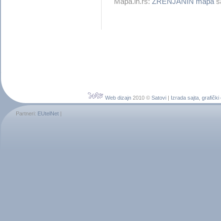
Mapa.in.rs:
ZRENJANIN mapa
sa
Web dizajn
2010 ©
Satovi
|
Izrada sajta
,
grafički
Partneri:
EUtelNet
|