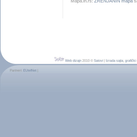
Mapa.in.rs:
ZRENJANIN mapa
sa
Web dizajn
2010 ©
Satovi
|
Izrada sajta
,
grafički
Partneri:
EUtelNet
|