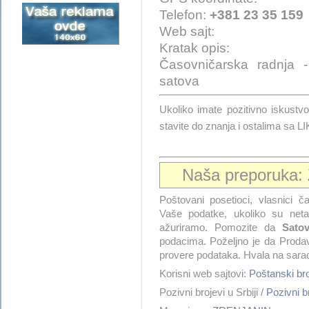
Telefon:
+381 23 35 159
Web sajt:
Kratak opis:
Časovničarska radnja -
satova
Ukoliko imate pozitivno isku
stavite do znanja i ostalima sa 
Naša preporuka:
Poštovani posetioci, vlasnici ča
Vaše podatke, ukoliko su netač
ažuriramo. Pomozite da
Satov
podacima. Poželjno je da Prodav
provere podataka. Hvala na sarad
Korisni web sajtovi:
Poštanski b
Pozivni brojevi u Srbiji /
Pozivni 