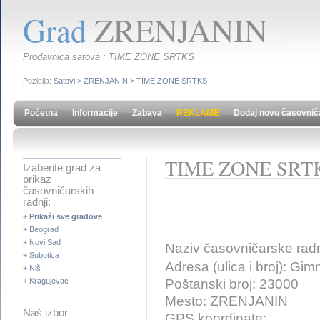
Grad
ZRENJANIN
Prodavnica satova : TIME ZONE SRTKS
Pozicija:
Satovi
>
ZRENJANIN
>
TIME ZONE SRTKS
Početna
Informacije
Zabava
REKLAME
Dodaj novu časovnič
TIME ZONE SRT
Izaberite grad za
prikaz
časovničarskih
radnji:
+
Prikaži sve gradove
+
Beograd
+
Novi Sad
Naziv časovničarske rad
+
Subotica
Adresa (ulica i broj): Gim
+
Niš
Poštanski broj: 23000
+
Kragujevac
Mesto: ZRENJANIN
Naš izbor
GPS koordinate: